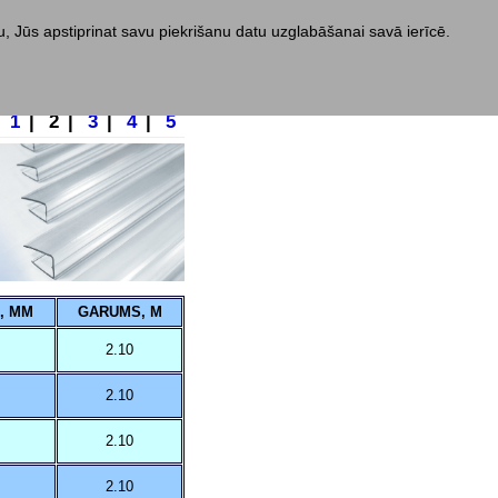
nu, Jūs apstiprinat savu piekrišanu datu uzglabāšanai savā ierīcē.
1
|
2
|
3
|
4
|
5
, MM
GARUMS, M
2.10
2.10
2.10
2.10