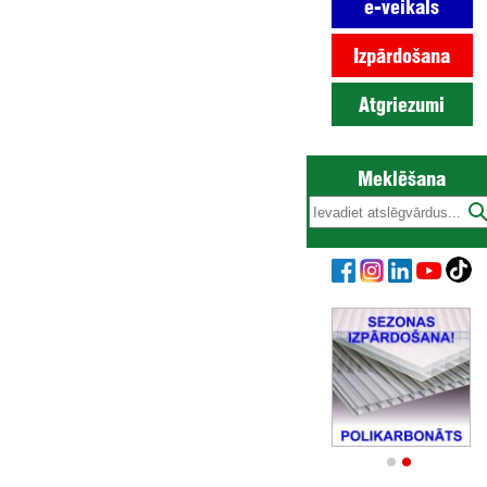
e-veikals
Izpārdošana
Atgriezumi
Meklēšana