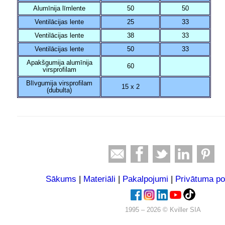
Alumīnija līmlente
50
50
Ventilācijas lente
25
33
Ventilācijas lente
38
33
Ventilācijas lente
50
33
Apakšgumija alumīnija
60
virsprofilam
Blīvgumija virsprofilam
15 x 2
(dubulta)
Sākums
|
Materiāli
|
Pakalpojumi
|
Privātuma pol
1995 – 2026 © Kviller SIA