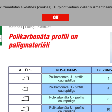
iek izmantotas sīkdatnes (cookies). Turpinot vietnes kviller.lv izmantoša
OK
843777, 67843778
Materiāli
|
Lokšņu plastikāti
Polikarbonāta profili un
palīgmateriāli
ATTĒLS
NOSAUKUMS
BIEZUMS
Polikarbonāta U - profils,
4
caurspīdīgs
Polikarbonāta U - profils,
6
caurspīdīgs
Polikarbonāta U - profils
8
caurspīdīgs
Polikarbonāta U - profils
10
caurspīdīgs