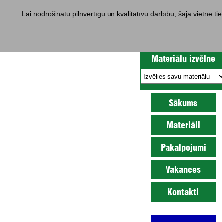
Lai nodrošinātu pilnvērtīgu un kvalitatīvu darbību, šajā vietnē t
Tālr. (+371) 67705704, 67
Materiālu izvēlne
Sākums
Materiāli
Pakalpojumi
Vakances
Kontakti