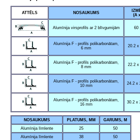
IZM
ATTĒLS
NOSAUKUMS
(A 
Alumīnija virsprofils ar 2 blīvgumijām
60 
Alumīnija F - profils polikarbonātam,
20.2 x
6 mm
Alumīnija F - profils polikarbonātam,
22.2 x
8 mm
Alumīnija F - profils polikarbonātam,
24.2 x 
10 mm
Alumīnija F - profils polikarbonātam,
30.2 x 
16 mm
NOSAUKUMS
PLATUMS, MM
GARUMS, M
Alumīnija līmlente
25
50
Alumīnija līmlente
38
50