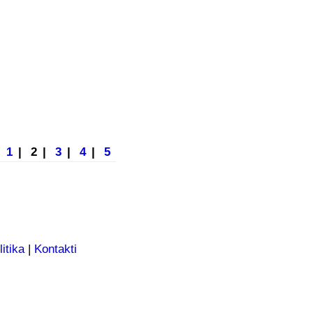
1
|
2
|
3
|
4
|
5
itika
|
Kontakti