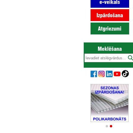
e-veikals
Izpārdošana
Atgriezumi
Meklēšana