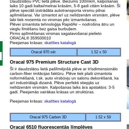
Daudzslāņu PVC lietā plēve. Biezums 100mkm, kalpošanas
laiks 10 gadi baltai/melnai krāsām, 5-8 gadi citām krāsām. Šī
plēve speciāli izstrādāta autotransporta virsmu pilnai
aplīmēšanai. Var izmantot arī uz nelīdzenām virsmām, plēve
labi tiek noņemta no virsmas pēc izmantošanas.
Plēvei izmantota tehnoloģija RapidAir – nodrošina ātru un
vieglu līmēšanu bez gaisa burbuļiem.
Pirms aplīmēšanas virsmas sagatavošanai pielieto
ORACAL® 359500010
Pieejamas krāsas:
skatīties katalogā
Oracal 970 sēr.
1.52 x 50
Oracal 975 Premium Structure Cast 3D
Šī ir daudzslāņu lietā pašlīmējošā plēve ar trīsdimensionālo
carbon-fiber imitācijas faktūru. Plēve tiek plaši izmantota
noformēšanā, t.sk. auto virsbūvju un salonu dekorēšanā, ka
arī industriālajā dizainā. Plēve perfekti stiepjās uz
nelīdzenām virsmām. Kalpošanas laiks āra apstakļos: 3-5
gadi. Pieejamās vairākas krāsas un struktūras.
Pieejamas krāsas:
skatīties katalogā
Oracal 975 Carbon 3D
1.52 x 50
Oracal 6510 fluorescentās līmplēves