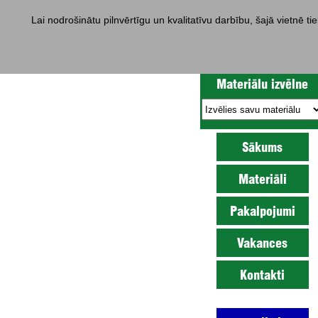
Lai nodrošinātu pilnvērtīgu un kvalitatīvu darbību, šajā vietnē t
Tālr. (+371) 67705704, 67
Materiālu izvēlne
Sākums
Materiāli
Pakalpojumi
Vakances
Kontakti