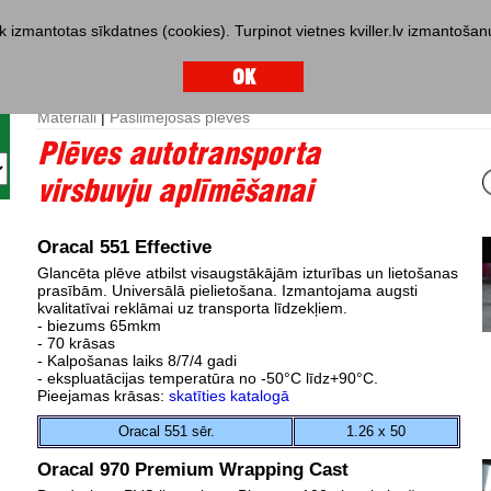
iek izmantotas sīkdatnes (cookies). Turpinot vietnes kviller.lv izmantoša
OK
843777, 67843778
Materiāli
|
Pašlimejošas plēves
Plēves autotransporta
virsbuvju aplīmēšanai
Oracal 551 Effective
Glancēta plēve atbilst visaugstākājām izturības un lietošanas
prasībām. Universālā pielietošana. Izmantojama augsti
kvalitatīvai reklāmai uz transporta līdzekļiem.
- biezums 65mkm
- 70 krāsas
- Kalpošanas laiks 8/7/4 gadi
- ekspluatācijas temperatūra no -50°C līdz+90°C.
Pieejamas krāsas:
skatīties katalogā
Oracal 551 sēr.
1.26 x 50
Oracal 970 Premium Wrapping Cast