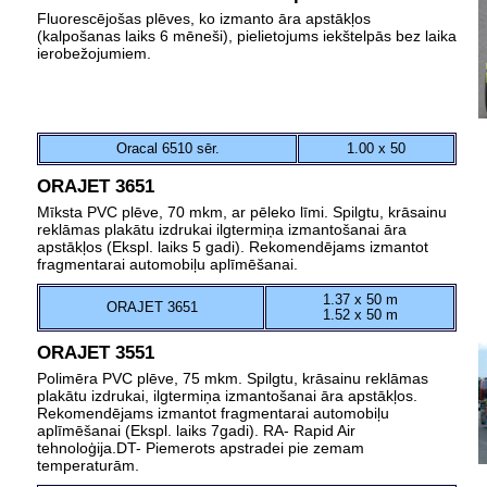
Fluorescējošas plēves, ko izmanto āra apstākļos
(kalpošanas laiks 6 mēneši), pielietojums iekštelpās bez laika
ierobežojumiem.
Oracal 6510 sēr.
1.00 x 50
ORAJET 3651
Mīksta PVC plēve, 70 mkm, ar pēleko līmi. Spilgtu, krāsainu
reklāmas plakātu izdrukai ilgtermiņa izmantošanai āra
apstākļos (Ekspl. laiks 5 gadi). Rekomendējams izmantot
fragmentarai automobiļu aplīmēšanai.
1.37 x 50 m
ORAJET 3651
1.52 x 50 m
ORAJET 3551
Polimēra PVC plēve, 75 mkm. Spilgtu, krāsainu reklāmas
plakātu izdrukai, ilgtermiņa izmantošanai āra apstākļos.
Rekomendējams izmantot fragmentarai automobiļu
aplīmēšanai (Ekspl. laiks 7gadi). RA- Rapid Air
tehnoloģija.DT- Piemerots apstradei pie zemam
temperaturām.