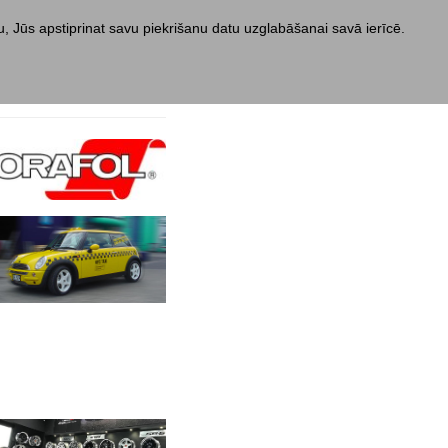
nu, Jūs apstiprinat savu piekrišanu datu uzglabāšanai savā ierīcē.