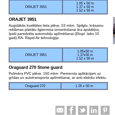
1.05 x 50 m
ORAJET 3551
1.37 x 50 m
1.52 x 50 m
ORAJET 3951
Augstākās kvalitātes lieta plēve, 53 mkm. Spilgtu, krāsainu
reklāmas plakātu ilgtermiņa izmantošanai āra apstākļos,
īpaši paredzēta automobiļu aplīmēšanai (Ekspl. laiks 10
gadi).RA- Rapid Air tehnoloģija.
1.05x50 m
ORAJET 3951
1.37x50 m
1.52 x 50 m
Oraguard 270 Stone guard
Polimēra PVC plēve, 150 mkm. Piemerota aplikācijam uz
grīdas un autotransporta aplīmēšanai, ar anti-slidošu efektu.
Oraguard 270
1.26 x 50 m