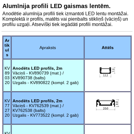
Alumīnija profili LED gaismas lentēm.
Anodētie alumīnija profili tiek izmantoti LED lentu montāžai.
Komplektā ir profils, matēts vai pienbalts stikliņš (vāciņš) un
profilu uzgaļi. Atsevišķi tiek iegādāti profili montāžai.
Ar
tik
Apraksts
Attēls
ul
s
KV
Anodēts LED profils, 2m
89
Vāciņš - KV890739 (mat.) /
03
KV890738 (balts)
20
Uzgalis - KV890822 (kompl. 2 gab)
KV
Anodēts LED profils, 2m
77
Vāciņš - KV762539 (mat.) /
27
KV762538 (balts)
20
Uzgalis - KV773522 (kompl. 2 gab)
KV