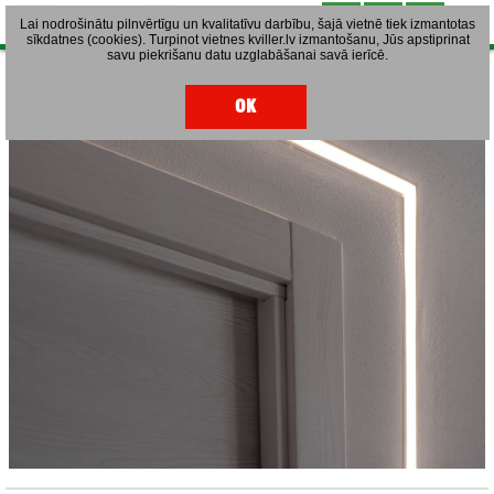
Lai nodrošinātu pilnvērtīgu un kvalitatīvu darbību, šajā vietnē tiek izmantotas
sīkdatnes (cookies). Turpinot vietnes kviller.lv izmantošanu, Jūs apstiprinat
savu piekrišanu datu uzglabāšanai savā ierīcē.
Alumīnija profili LED montāžai
OK