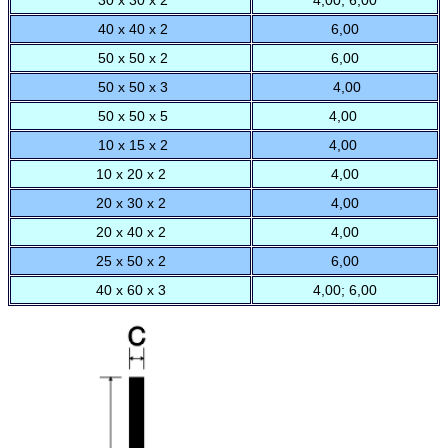
40 x 40 x 2
6,00
50 x 50 x 2
6,00
50 x 50 x 3
4,00
50 x 50 x 5
4,00
10 x 15 x 2
4,00
10 x 20 x 2
4,00
20 x 30 x 2
4,00
20 x 40 x 2
4,00
25 x 50 x 2
6,00
40 x 60 x 3
4,00; 6,00