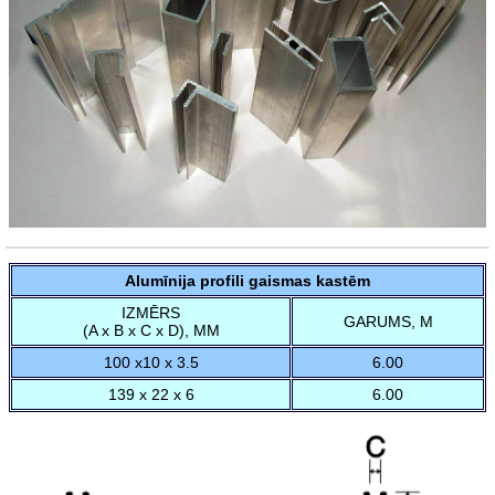
Alumīnija profili gaismas kastēm
IZMĒRS
GARUMS, M
(A x B x C x D), MM
100 x10 x 3.5
6.00
139 x 22 x 6
6.00