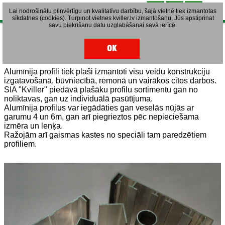
Lai nodrošinātu pilnvērtīgu un kvalitatīvu darbību, šajā vietnē tiek izmantotas
sīkdatnes (cookies). Turpinot vietnes kviller.lv izmantošanu, Jūs apstiprinat
savu piekrišanu datu uzglabāšanai savā ierīcē.
Alumīnija profili
OK
Alumīnija profili tiek plaši izmantoti visu veidu konstrukciju
izgatavošanā, būvniecībā, remonā un vairākos citos darbos.
SIA "Kviller" piedāvā plašāku profilu sortimentu gan no
noliktavas, gan uz individuālā pasūtījuma.
Alumīnija profilus var iegādāties gan veselās nūjās ar
garumu 4 un 6m, gan arī piegrieztos pēc nepieciešama
izmēra un leņķa.
Ražojām arī gaismas kastes no speciāli tam paredzētiem
profiliem.