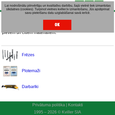
Lai nodrošinātu pilnvērtīgu un kvalitatīvu darbību, šajā vietnē tiek izmantotas
sīkdatnes (cookies). Turpinot vietnes kviller.lv izmantošanu, Jūs apstiprinat
savu piekrišanu datu uzglabāšanai savā ierīcē.
Aksesuāri
OK
Ierīces, kas atvieglo darbu ar plastikātiem, pašlīmējošām
plēvēm un citiem materiāliem.
Frēzes
Ploternaži
Darbarīki
Privātuma politika
|
Kontakti
1995 – 2026 © Kviller SIA